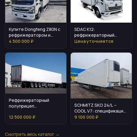
Купите Dongfeng Z80N с
SDAC K12:
рефрижератором и
рефрижераторный
полной подготовкой
грузовик для стабильных
4 500 000 ₽
Цена уточняется
температурных
перевозок
Рефрижераторный
SCHMITZ SKO 24/L –
полуприцеп
COOL V7: спецификация
Мосдизайнмаш МДМ
и стоимость
12 500 000 ₽
9 100 000 ₽
9703
Смотреть весь каталог →