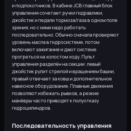
и подлокотников. В кабине JCB главный блок
управления сочетает ручки гидравлики,
джойстик и педали тормоза/газа в одном поле
зрения, но с ними надо работать
последовательно. Обычно сначала проверяют
уровень масла в гидросистеме, потом
включают зажигание и дают системе
прогреться на холостом ходу. Пульт
управления разделён на секции: левый
джойстик рулит стрелой и вращением башни,
правый отвечает за ковш и дополнительное
навесное оборудование. Плавные движения
позволяют избежать рывков, а резкие
манёвры часто приводят к полуотказу
гидроцилиндров.
Последовательность управления