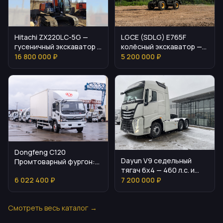
Hitachi ZX220LC-5G —
LGCE (SDLG) E765F
гусеничный экскаватор с
колёсный экскаватор —
управляемыми
обзор и практические
16 800 000 ₽
5 200 000 ₽
параметрами
нюансы
Dongfeng C120
Dayun V9 седельный
Промтоварный фургон:
тягач 6x4 — 460 л.с. и
характеристики и
полный контроль
6 022 400 ₽
7 200 000 ₽
практическое
применение
Смотреть весь каталог →