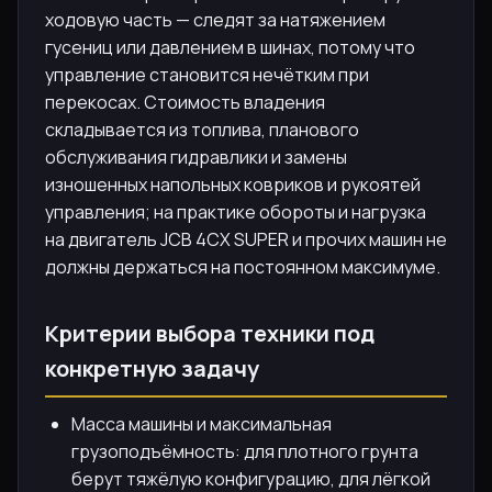
ходовую часть — следят за натяжением
гусениц или давлением в шинах, потому что
управление становится нечётким при
перекосах. Стоимость владения
складывается из топлива, планового
обслуживания гидравлики и замены
изношенных напольных ковриков и рукоятей
управления; на практике обороты и нагрузка
на двигатель JCB 4CX SUPER и прочих машин не
должны держаться на постоянном максимуме.
Критерии выбора техники под
конкретную задачу
Масса машины и максимальная
грузоподъёмность: для плотного грунта
берут тяжёлую конфигурацию, для лёгкой