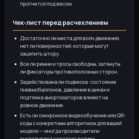
прогнется под весом.
Чек-лист перед расчехлением
Достаточно ли места для волн движения,
нет ли поверхностей, которые могут
зацепить штору.
Все ли ремни и тросы свободны, затянуты
ли фиксаторы противоположных сторон.
Задействована ли подвеска: состояние
пневмобаллонов, давление в шинах и
подтяжка амортизаторов влияют на
ровное движение.
Есть ли синхронное видеообучение или QR-
коды с конкретным алгоритмом для вашей
модели — иногда производители
выкладывают короткие ролики.