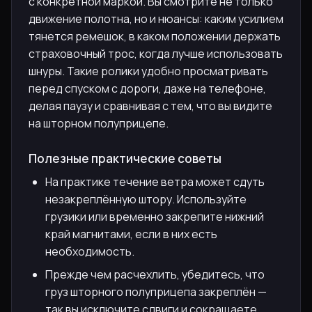
с конкретной маркой. Вы смотрите не только
движение полотна, но и нюансы: каким усилием
тянется ремешок, в каком положении держать
страховочный трос, когда лучше использовать
шнуры. Такие ролики удобно просматривать
перед спуском с дороги, даже на телефоне,
делая паузу и сравнивая с тем, что вы видите
на шторном полуприцепе.
Полезные практические советы
На практике течение ветра может сдуть
незакреплённую штору. Используйте
грузики или временно закрепите нижний
край магнитами, если в них есть
необходимость.
Прежде чем расчехлить, убедитесь, что
груз шторного полуприцепа закреплён —
так вы исключите сдвиги и сокращаете