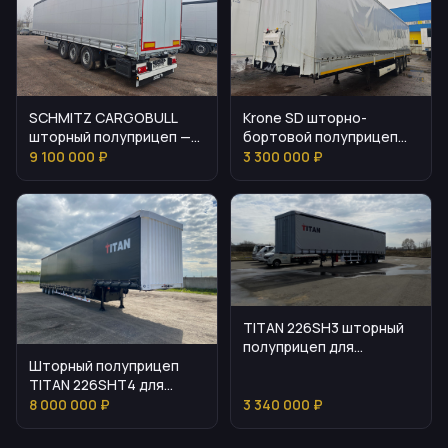
SCHMITZ CARGOBULL
Krone SD шторно-
шторный полуприцеп —
бортовой полуприцеп
описание и цена
для логистики
9 100 000 ₽
3 300 000 ₽
TITAN 226SH3 шторный
полуприцеп для
Шторный полуприцеп
перевозки паллет и
TITAN 226SHT4 для
генеральных грузов
грузовых перевозок
8 000 000 ₽
3 340 000 ₽