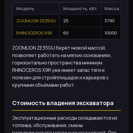
Модель
Мощность, кВт
Масса, кг
ZOOMLION ZE35GU
25
3790
RHINOCEROS X9R
60
10000
ZOOMLION ZE35GU берёт низкой массой,
позволяет работать на мягких основаниях,
горизонтально пространства минимум.
RHINOCEROS X9R уже имеет запас тяги и
полезен для стройплощадок и карьеров с
крупными объёмами работ.
Стоимость владения экскаватора
Эксплуатационные расходы складываются из
топлива, обслуживания, смены
гидравлического масла и износа ковшей. Для