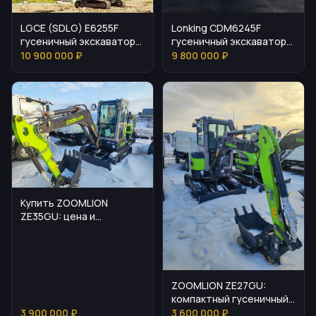
LGCE (SDLG) E6255F
Lonking CDM6245F
гусеничный экскаватор
гусеничный экскаватор:
— параметры и
выбор, параметры,
10 900 000 ₽
9 800 000 ₽
эксплуатация
эксплуатация
Купить ZOOMLION
ZE35GU: цена и
основные особенности
ZOOMLION ZE27GU:
компактный гусеничный
экскаватор для узких
3 900 000 ₽
3 600 000 ₽