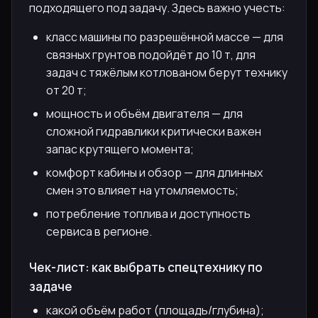
подходящего под задачу. Здесь важно учесть:
класс машины по разрешённой массе — для
связных грунтов подойдёт до 10 т, для
задач с тяжёлым котлованом берут технику
от 20 т;
мощность и объём двигателя — для
сложной гидравлики критически важен
запас крутящего момента;
комфорт кабины и обзор — для длинных
смен это влияет на утомляемость;
потребление топлива и доступность
сервиса в регионе.
Чек-лист: как выбрать спецтехнику по
задаче
какой объём работ (площадь/глубина);