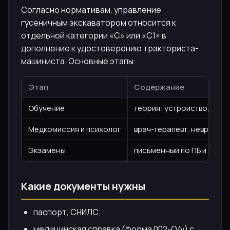
Согласно нормативам, управление
гусеничным экскаватором относится к
отдельной категории «С» или «С1» в
дополнение к удостоверению тракториста-
машиниста. Основные этапы:
Этап
Содержание
Обучение
теория: устройство, безо
Медкомиссия и психолог
врач-терапевт, невролог,
Экзамены
письменный по ПБ и вожд
Какие документы нужны
паспорт, СНИЛС;
медицинская справка (форма 002-О/у) с