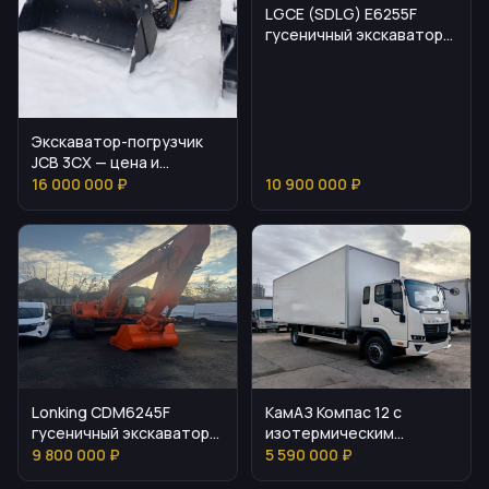
LGCE (SDLG) E6255F
гусеничный экскаватор
— параметры и
эксплуатация
Экскаватор-погрузчик
JCB 3CX — цена и
эксплуатация
16 000 000 ₽
10 900 000 ₽
Lonking CDM6245F
КамАЗ Компас 12 с
гусеничный экскаватор:
изотермическим
выбор, параметры,
фургоном для бизнеса
9 800 000 ₽
5 590 000 ₽
эксплуатация