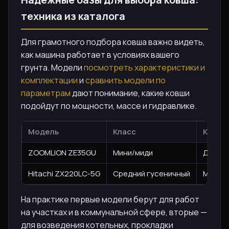
техника из каталога
Для грамотного подбора ковша важно видеть,
как машина работает в условиях вашего
грунта. Модели
посмотреть характеристики и
комплектации
и
сравнить модели по
параметрам
дают понимание, какие ковши
подойдут по мощности, массе и гидравлике.
Модель
Класс
Ключе
ZOOMLION ZE35GU
Мини/миди
Дизель
Hitachi ZX220LC-5G
Средний гусеничный
Мощнос
На практике первые модели берут для работ
на участках и в коммунальной сфере, вторые —
для возведения котельных, прокладки