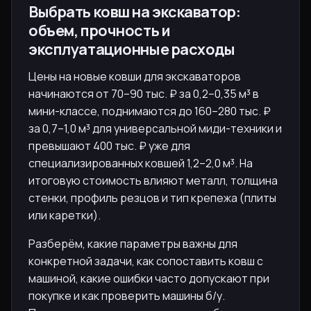
Выбрать ковш на экскаватор:
объем, прочность и
эксплуатационные расходы
Цены на новые ковши для экскаваторов
начинаются от 70–90 тыс. ₽ за 0,2–0,35 м³ в
мини-классе, поднимаются до 160–280 тыс. ₽
за 0,7–1,0 м³ для универсальной миди-техники и
превышают 400 тыс. ₽ уже для
специализированных ковшей 1,2–2,0 м³. На
итоговую стоимость влияют металл, толщина
стенки, профиль резцов и тип крепежа (плиты
или каретки).
Разберём, какие параметры важны для
конкретной задачи, как сопоставить ковш с
машиной, какие ошибки часто допускают при
покупке и как проверить машины б/у.