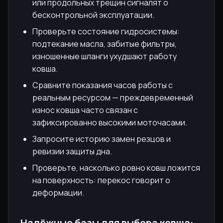
или продольных трещин сигналят о
бесконтрольной эксплуатации.
Проверьте состояние гидросистемы:
подтекание масла, забитые фильтры,
изношенные шланги ухудшают работу
ковша.
Сравните показания часов работы с
реальным ресурсом — преждевременный
износ ковша часто связан с
зафиксированно высокими моточасами.
Запросите историю замен резцов и
ревизии защиты дна.
Проверьте, насколько ровно ковш ложится
на поверхность: перекос говорит о
деформации.
Надёжные базы для выбора ковша: