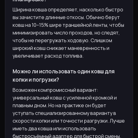
Ширина ковша определяет, насколько быстро
вы зачистите длинные откосы. Обычно берут
ковш на 10–15% шире траншейной ленты, чтобы
минимизировать число проходов, но следят,
чтобы не перегружать ходовую. Слишком
широкий ковш снижает маневренность и
увеличивает расход топлива.
Можно ли использовать один ковш для
копки и погрузки?
Возможен компромиссный вариант:
универсальный ковш с усиленной кромкой и
плавным дном. Но на практике он будет
уступать специализированному варианту в
скорости копки или точности разгрузки. Лучше
иметь два ковша или использовать
быстросъёмный адаптер для быстрой смены.