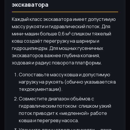
экскаватора
Каждый класс экскаватора имеет допустимую
массу рукояти и гидравлический поток. Для
мини-машин больше 0,6 м³ слишком тяжелый
ковш создаёт перегрузку на шарниры и
гидроцилиндры. Для мощных гусеничных
экскаваторов важнее глубина копания,
ходовая и радиус поворота платформы.
Сопоставьте массу ковша и допустимую
нагрузку на рукоять (обычно указывается в
техдокументации).
Совместите диапазон объёмов с
гидравлическим потоком: слишком узкий
поток приводит к «медленной» работе
ковша и перегреву насоса.