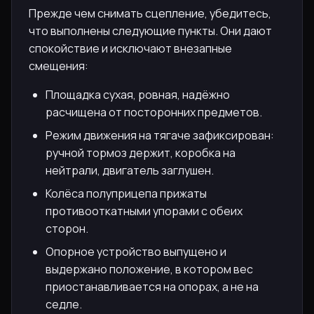
Прежде чем снимать сцепление, убедитесь,
что выполнены следующие пункты. Они дают
спокойствие и исключают внезапные
смещения:
Площадка сухая, ровная, надёжно
расчищена от посторонних предметов.
Режим движения на тягаче зафиксирован:
ручной тормоз держит, коробка на
нейтрали, двигатель заглушен.
Колёса полуприцепа прижаты
противооткатными упорами с обеих
сторон.
Опорное устройство выпущено и
выдержано положение, в котором вес
приостанавливается на опорах, а не на
седле.