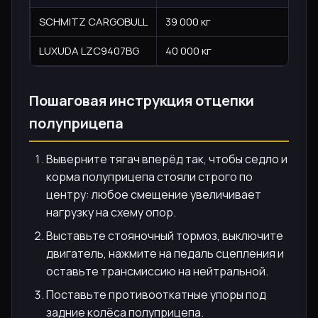
SCHMITZ CARGOBULL
39 000 кг
LUXUDA LZC9407BG
40 000 кг
Пошаговая инструкция отцепки
полуприцепа
Выверните тягач вперёд так, чтобы седло и
корма полуприцепа стояли строго по
центру: любое смещение увеличивает
нагрузку на схему опор.
Выставьте стояночный тормоз, выключите
двигатель, нажмите на педаль сцепления и
оставьте трансмиссию на нейтральной.
Поставьте противооткатные упоры под
задние колёса полуприцепа.