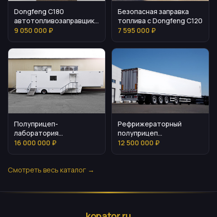
Dongfeng C180
Безопасная заправка
автотопливозаправщик
топлива с Dongfeng C120
характеристики и
9 050 000 ₽
7 595 000 ₽
безопасность
Полуприцеп-
Рефрижераторный
лаборатория
полуприцеп
МОСДИЗАЙНМАШ для
Мосдизайнмаш МДМ
16 000 000 ₽
12 500 000 ₽
медицинских выездов
9703
Смотреть весь каталог →
kopator.ru