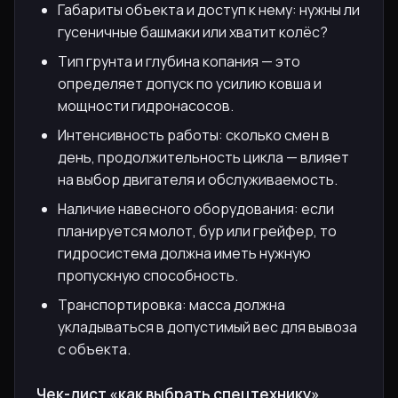
Габариты объекта и доступ к нему: нужны ли
гусеничные башмаки или хватит колёс?
Тип грунта и глубина копания — это
определяет допуск по усилию ковша и
мощности гидронасосов.
Интенсивность работы: сколько смен в
день, продолжительность цикла — влияет
на выбор двигателя и обслуживаемость.
Наличие навесного оборудования: если
планируется молот, бур или грейфер, то
гидросистема должна иметь нужную
пропускную способность.
Транспортировка: масса должна
укладываться в допустимый вес для вывоза
с объекта.
Чек-лист «как выбрать спецтехнику»