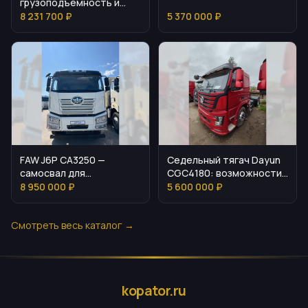
грузоподъемность и
региональных задач
контроль затрат
8 231 700 ₽
5 370 000 ₽
FAW J6P CA3250 —
Седельный тягач Dayun
самосвал для
CGC4180: возможности
интенсивных карьерных
и задачи
8 950 000 ₽
5 600 000 ₽
и стройзадач
Смотреть весь каталог →
kopator.ru