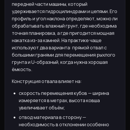
передней части машины, который
удерживается гидроцилиндрами и цепями. Его
профиль и угол наклона определяют, можно ли
обрабатывать влажный грунт, где необходима
точная планировка, а где пригодится мощная
накатка из-за камней. На практике чаще
используют два варианта: прямой отвал с
большими гранями для перемещения рыхлого
грунта и U-образный, когда нужна хорошая
ёмкость.
Конструкция отвала влияет на:
скорость перемещения кубов — ширина
измеряется в метрах, высота ковша
увеличивает объём;
отвод материала в сторону —
необходимость в отклонении особенно