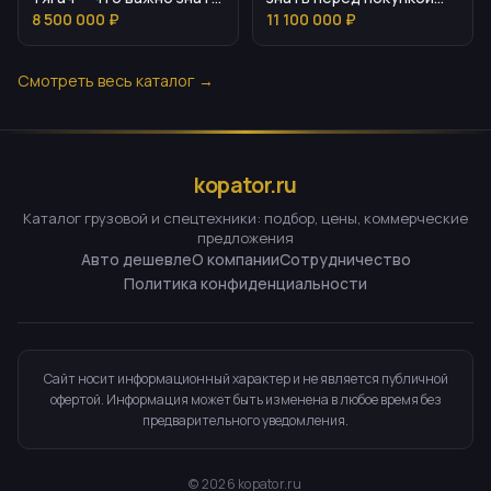
перед покупкой
тягача
8 500 000 ₽
11 100 000 ₽
Смотреть весь каталог →
kopator.ru
Каталог грузовой и спецтехники: подбор, цены, коммерческие
предложения
Авто дешевле
О компании
Сотрудничество
Политика конфиденциальности
Сайт носит информационный характер и не является публичной
офертой. Информация может быть изменена в любое время без
предварительного уведомления.
©
2026
kopator.ru