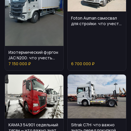
Foton Auman самосвал
для стройки: что учесть
перед покупкой
Изотермический фургон
JAC N200: что учесть
перед покупкой
7 150 000 ₽
6 700 000 ₽
КАМАЗ 54901 седельный
Sitrak C7H: что важно
тягач — что важно знать
знать перед покупкой