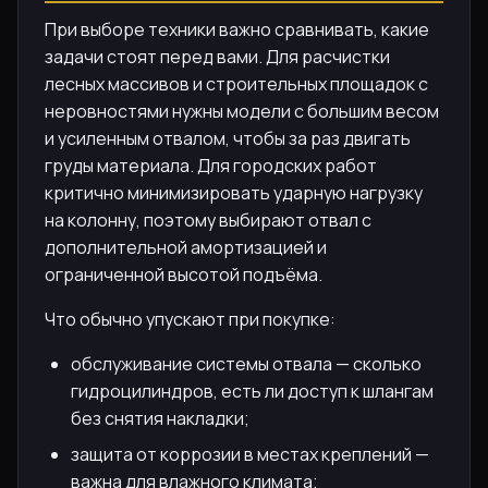
При выборе техники важно сравнивать, какие
задачи стоят перед вами. Для расчистки
лесных массивов и строительных площадок с
неровностями нужны модели с большим весом
и усиленным отвалом, чтобы за раз двигать
груды материала. Для городских работ
критично минимизировать ударную нагрузку
на колонну, поэтому выбирают отвал с
дополнительной амортизацией и
ограниченной высотой подъёма.
Что обычно упускают при покупке:
обслуживание системы отвала — сколько
гидроцилиндров, есть ли доступ к шлангам
без снятия накладки;
защита от коррозии в местах креплений —
важна для влажного климата;