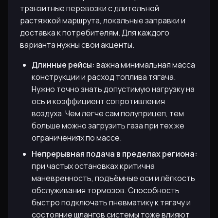
транзитные перевозки с длительной
растяжкой маршрута, локальные заправки и
доставка к потребителям. Для каждого
варианта нужны свои акценты.
Длинные рейсы:
важна минимальная масса
конструкции и расход топлива тягача.
Нужно точно знать допустимую нагрузку на
ось и коэффициент сопротивления
воздуха. Чем легче сам полуприцеп, тем
больше можно загрузить газа при тех же
ограничениях по массе.
Непрерывная подача в пределах региона:
при частых остановках критична
маневренность, подъёмные оси и лёгкость
обслуживания тормозов. Способность
быстро подключать пневматику к тягачу и
состояние шлангов системы тоже влияют