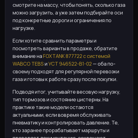
смотрите на массу, чтобы понять, сколько газа
можно загрузить, а уже затем подбирайте оси
под конкретные дороги и ограничения по
нагрузке.
Если хотите сравнить параметры и
посмотреть варианты в продаже, обратите
внимание на
FOXTANK 877722 с системой
WABCO TEBS
и
УСТ 946522-B1-02
— оба по-
своему подходят для регулярной перевозки
газа и готовы к работе сразу после покупки.
Подводя итог, учитывайте весовую нагрузку,
тип тормозов и состояние цистерны. На
практике такие модели остаются
актуальными, если вовремя обслуживать
пневматику и контролировать давление. Те,
кто заранее прорабатывает маршруты и
проверяет документацию, сокращают