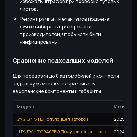
избежать штрафов при проверке путевых
листов.
Ремонт рампы и механизмов подъема:
лучше выбирать проверенных
производителей, чтобы узлы были
унифицированы.
Сравнение подходящих моделей
Для перевозки до 8 автомобилей и контроля
над загрузкой полезно сравнивать
европейские компоненты и габариты.
Модель
Ключевые
SAS QINGTE Полуприцеп автовоз
2025 год,
LUXUDA LZC9407BG Полуприцеп автовоз
2024 год,