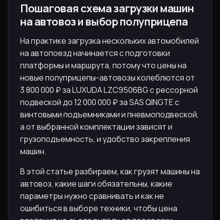
Пошаговая схема загрузки машин
на автовоз и выбор полуприцепа
На практике загрузка нескольких автомобилей
на автопоезд начинается с подготовки
платформы и маршрута, потому что цены на
новые полуприцепы-автовозы колеблются от
3 800 000 ₽ за LUXUDA LZC9506BG с рессорной
подвеской до 12 000 000 ₽ за SAS QINGTE с
винтовыми подъемниками и пневмоподвеской,
а от выбранной комплектации зависят и
грузоподъемность, и удобство закрепления
машин.
В этой статье разбираем, как грузят машины на
автовоз, какие шаги обязательны, какие
параметры нужно сравнивать и как не
ошибиться в выборе техники, чтобы цена