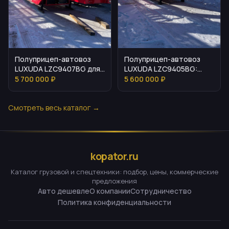
Полуприцеп-автовоз
Полуприцеп-автовоз
LUXUDA LZC9407BG для
LUXUDA LZC9405BG:
перевозки 8
обзор и характеристики
5 700 000 ₽
5 600 000 ₽
автомобилей
Смотреть весь каталог →
kopator.ru
Каталог грузовой и спецтехники: подбор, цены, коммерческие
предложения
Авто дешевле
О компании
Сотрудничество
Политика конфиденциальности