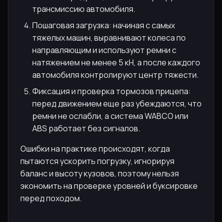
трансмиссию автомобиля.
Пошаговая загрузка: начиная с самых
тяжелых машин, выравнивают колеса по
направляющим и используют ремни с
натяжением не менее 5 кН, а после каждого
автомобиля контролируют центр тяжести.
Фиксация и проверка тормозов прицепа:
перед движением еще раз убеждаются, что
ремни не ослабли, а система WABCO или
ABS работает без сигналов.
Ошибки на практике происходят, когда
пытаются ускорить погрузку, игнорируя
баланс и высоту кузовов, поэтому нельзя
экономить на проверке уровней и буксировке
перед походом.