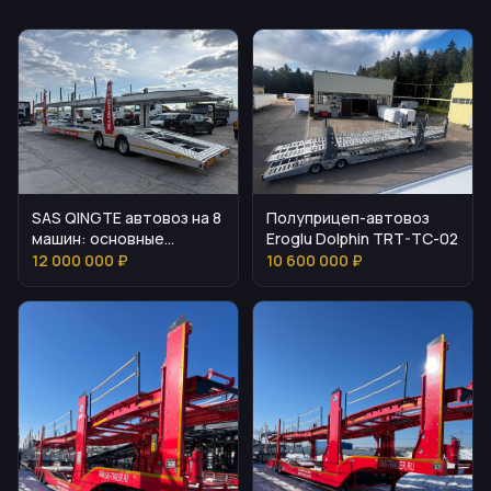
SAS QINGTE автовоз на 8
Полуприцеп-автовоз
машин: основные
Eroglu Dolphin TRT-TC-02
параметры и
12 000 000 ₽
10 600 000 ₽
комплектация