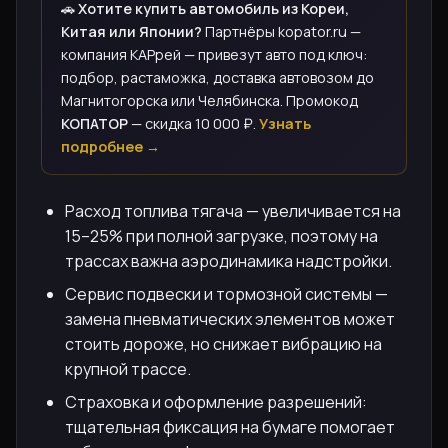
🚗
Хотите купить автомобиль из Кореи,
Китая или Японии?
Партнёры kopator.ru —
компания КАРрей — привезут авто под ключ:
подбор, растаможка, доставка автовозом до
Магнитогорска или Челябинска. Промокод
КОПАТОР
— скидка 10 000 ₽.
Узнать
подробнее →
Расход топлива тягача — увеличивается на
15–25% при полной загрузке, поэтому на
трассах важна аэродинамика надстройки.
Сервис подвески и тормозной системы —
замена пневматических элементов может
стоить дороже, но снижает вибрацию на
крупной трассе.
Страховка и оформление разрешений:
тщательная фиксация на бумаге помогает