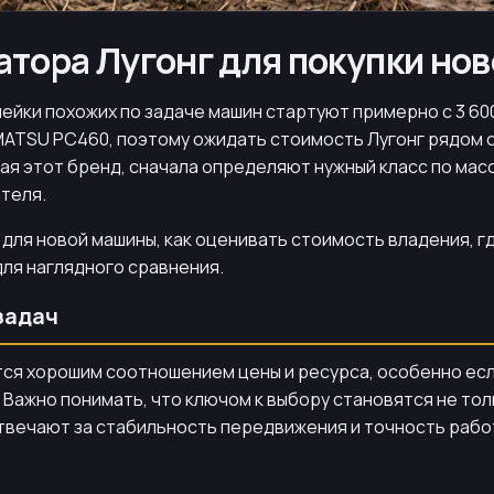
атора Лугонг для покупки нов
нейки похожих по задаче машин стартуют примерно с 3 6
MATSU PC460, поэтому ожидать стоимость Лугонг рядом с 
ая этот бренд, сначала определяют нужный класс по масс
теля.
 для новой машины, как оценивать стоимость владения, 
для наглядного сравнения.
задач
тся хорошим соотношением цены и ресурса, особенно есл
 Важно понимать, что ключом к выбору становятся не тол
отвечают за стабильность передвижения и точность раб