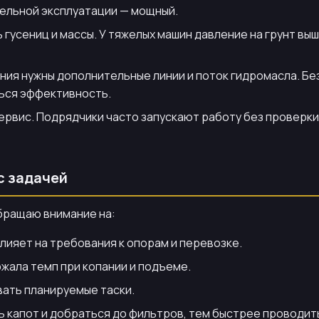
тельной эксплуатации — мощный.
гусениц и массы. У тяжелых машин давление на грунт выш
ния нужны дополнительные линии и поток гидромасла. Б
ться эффективность.
сервис. Подрядчики часто запускают работу без проверк
с задачей
бращаю внимание на:
лияет на требования к опорам и перевозке.
жала темп при копании и подъеме.
вать планируемые таски.
ь капот и добраться до фильтров, тем быстрее проводит