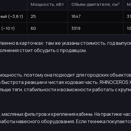
Мощность, кВт
Объем двигателя, см³
М
ый (~3,8 т)
25
1647
3
(~10 т)
60
3319
1
нно в карточках: там же указаны стоимость, год выпуск
полнения стоит обсудить с продавцом.
ощность, поэтому она подходит для городских объектов,
а быстрота реакции и чистая ходовая часть. RHINOCEROS
ольше тяги, стабильности и возможности работать с круп
, масляных фильтров и крепления кабины. На практике ч
работы навесного оборудования. Если техника покупаетс