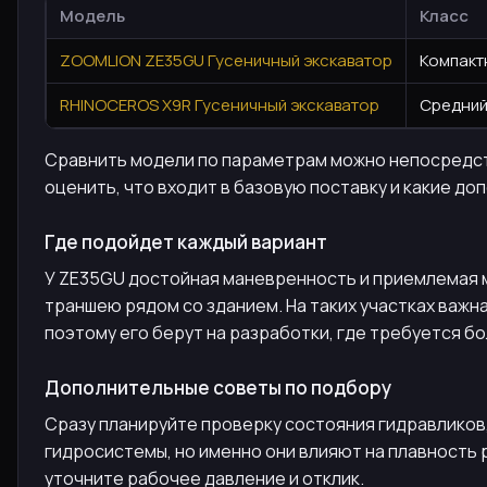
Модель
Класс
ZOOMLION ZE35GU Гусеничный экскаватор
Компактн
RHINOCEROS X9R Гусеничный экскаватор
Средний 
Сравнить модели по параметрам можно непосредстве
оценить, что входит в базовую поставку и какие до
Где подойдет каждый вариант
У ZE35GU достойная маневренность и приемлемая м
траншею рядом со зданием. На таких участках важн
поэтому его берут на разработки, где требуется б
Дополнительные советы по подбору
Сразу планируйте проверку состояния гидравликов
гидросистемы, но именно они влияют на плавность 
уточните рабочее давление и отклик.