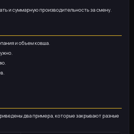
вать и суммарную производительность за смену.
опания и объем ковша.
ужно.
ию.
в.
 приведены два примера, которые закрывают разные