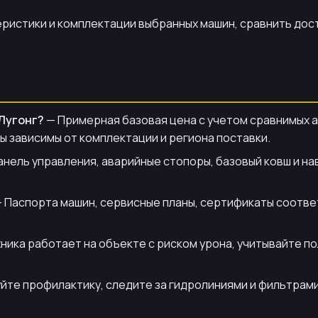
ристики и комплектации выбранных машин, сравнить дост
Лугонг?
— Примерная базовая цена с учетом сравнимых ана
ы зависимы от комплектации и региона поставки.
анель управления, аварийные стопоры, базовый ковш и н
 Паспорта машин, сервисные планы, сертификаты соответ
ника работает на объекте с риском урона, учитывайте п
йте профилактику, следите за гидролиниями и фильтрами