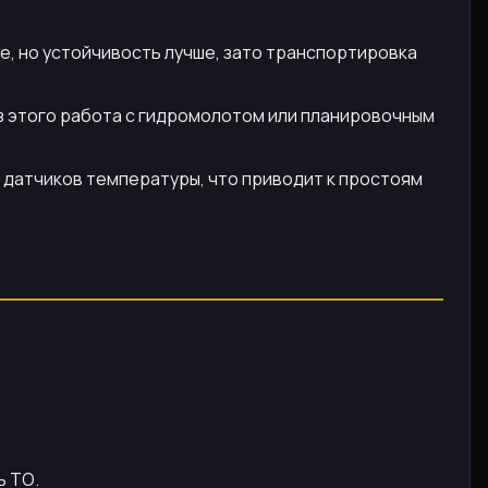
е, но устойчивость лучше, зато транспортировка
ез этого работа с гидромолотом или планировочным
и датчиков температуры, что приводит к простоям
ь ТО.