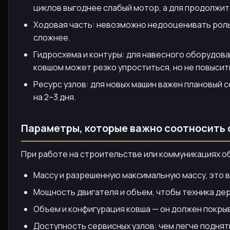
циклов выгоднее слабый мотор, а для продолжи
Ходовая часть: невозможно недооценивать роль 
сложнее.
Гидросхема и контуры: для навесного оборудова
ковшом может резко упроститься, но не повыси
Ресурс узлов: для новых машин важен плановый 
на 2–3 дня.
Параметры, которые важно соотносить 
При работе на строительстве или коммуникациях о
Массу и разрешенную максимальную массу, это в
Мощность двигателя и объем, чтобы техника дер
Объем и конфигурация ковша — он должен покры
Доступность сервисных узлов: чем легче поднят