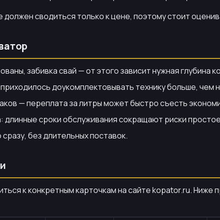
не должен сводиться только к цене, поэтому стоит оцени
аватор
ваны, забивка свай — от этого зависит нужная глубина к
 приходилось доукомплектовывать технику больше, чем н
аков — переплата за литры может быстро съесть эконом
: длинные сроки обслуживания сокращают риски простое
сразу, без длительных поставок.
чи
ться к конкретным карточкам на сайте kopator.ru. Ниже