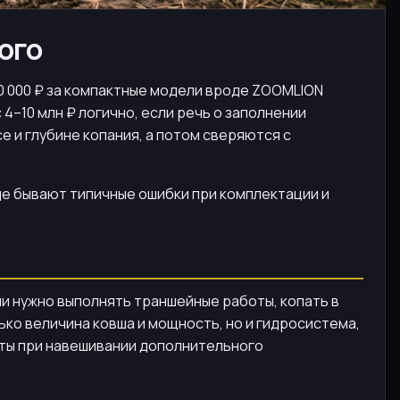
ого
00 000 ₽ за компактные модели вроде ZOOMLION
4–10 млн ₽ логично, если речь о заполнении
е и глубине копания, а потом сверяются с
где бывают типичные ошибки при комплектации и
и нужно выполнять траншейные работы, копать в
ько величина ковша и мощность, но и гидросистема,
оты при навешивании дополнительного