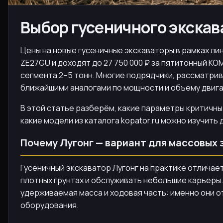
Выбор гусеничного экскав
Цены на новые гусеничные экскаваторы в рамках ли
ZE27GU и доходят до 27 750 000 ₽ за пятитонный KO
сегмента 2–5 тонн. Многие подрядчики, рассматрив
ближайшими аналогами по мощности и объему двига
В этой статье разберём, какие параметры критичны
какие модели из каталога kopator.ru можно изучить 
Почему Лугонг — вариант для массовых 
Гусеничный экскаватор Лугонг на практике отличае
плотных грунтах и обслуживать небольшие карьеры.
удерживаемая масса и ходовая часть: именно они 
оборудования.