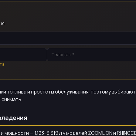
ня
ти
мики топлива и простоты обслуживания, поэтому выбираю
т снимать
владения
 и мощности — 1,123–3,319 л у моделей ZOOMLION и RHINO