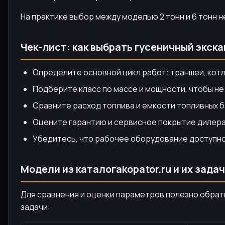
На практике выбор между моделью 2 тонн и 6 тонн 
Чек-лист: как выбрать гусеничный экск
Определите основной цикл работ: траншеи, котло
Подберите класс по массе и мощности, чтобы не
Сравните расход топлива и емкости топливных б
Оцените гарантию и сервисное покрытие дилера
Убедитесь, что рабочее оборудование доступно 
Модели из каталогаkopator.ru и их зада
Для сравнения и оценки параметров полезно обрати
задачи: