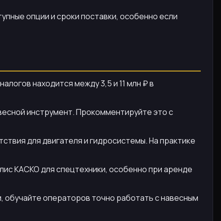
упные опции и сроки поставки, особенно если
логов находится между 3,5 и 11 млн ₽ в
авесной инструмент. Прокомментируйте это с
ствия для двигателя и гидросистемы. На практике
олис КАСКО для спецтехники, особенно при аренде
, обучайте операторов точно работать с навесным