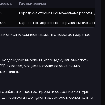
асса, кг
Где применима
790
Городские стройки, коммунальные работы, участ
0000
Карьерные, дорожные, погрузка-выгрузка грузов
а и описаны комплектации, что помогает заранее
 когда нужно выровнять площадку или выкопать
 X9R тяжелее, мощнее и лучше держит линию,
ным ковшом.
асто забывают протестировать соседние контуры
я для объекта, где нужен гидромолот, обязательно