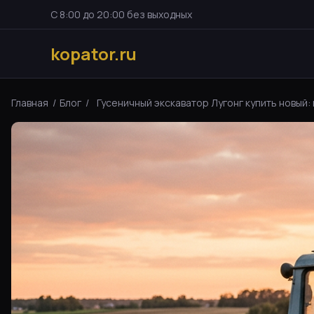
С 8:00 до 20:00 без выходных
kopator.ru
Главная
/
Блог
/
Гусеничный экскаватор Лугонг купить новый: 