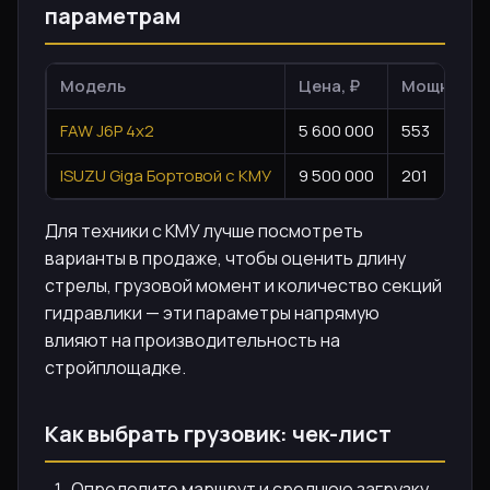
параметрам
Модель
Цена, ₽
Мощность,
FAW J6P 4x2
5 600 000
553
ISUZU Giga Бортовой с КМУ
9 500 000
201
Для техники с КМУ лучше посмотреть
варианты в продаже, чтобы оценить длину
стрелы, грузовой момент и количество секций
гидравлики — эти параметры напрямую
влияют на производительность на
стройплощадке.
Как выбрать грузовик: чек-лист
Определите маршрут и среднюю загрузку