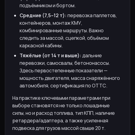
подъёмником и бортом.
Средние (7,5–12 т):
перевозка паллетов,
контейнеров, монтаж КМУ,
комбинированные маршруты. Важно
следить за массой, сцепкой, объёмом
каркасной кабины.
Тяжёлые (от 14 т и выше):
дальние
перевозки, самосвалы, бетононасосы.
Здесь первостепенные показатели —
мощность двигателя, масса снаряжённого
автомобиля, сертификация по ОТТС.
На практике ключевыми параметрами при
выборе становятся не только лошадиные
силы, но и расход топлива, тип КПП, наличие
ретардера/адаптера, а также усиленная
подвеска для грузов массой свыше 20 т.