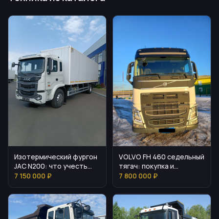
Изотермический фургон
VOLVO FH 460 седельный
JAC N200: что учесть
тягач: покупка и
перед покупкой
преимущества
7 150 000 ₽
7 800 000 ₽