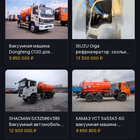
Вакуумная машина
ISUZU Giga
Dongfeng C120 для
рефрижератор: сколько
коммунальных и
стоит и как подобрать
5 850 000 ₽
13 300 000 ₽
промышленных задач
SHACMAN SX32586V385
КАМАЗ УСТ 5453A3-60
Вакуумный автомобиль с
вакуумная машина:
кузовом 15 м³
назначение и параметры
12 900 000 ₽
8 890 800 ₽