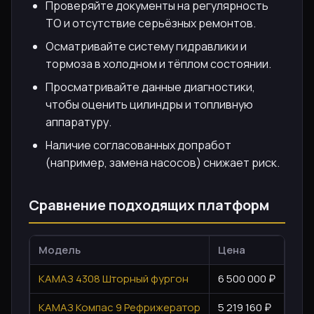
Проверяйте документы на регулярность
ТО и отсутствие серьёзных ремонтов.
Осматривайте систему гидравлики и
тормоза в холодном и тёплом состоянии.
Просматривайте данные диагностики,
чтобы оценить цилиндры и топливную
аппаратуру.
Наличие согласованных допработ
(например, замена насосов) снижает риск.
Сравнение подходящих платформ
Модель
Цена
Гру
КАМАЗ 4308 Шторный фургон
6 500 000 ₽
529
КАМАЗ Компас 9 Рефрижератор
5 219 160 ₽
490