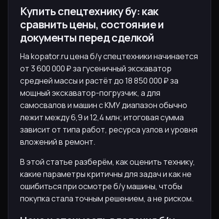
Купить спецтехнику бу: как
сравнить цены, состояние и
документы перед сделкой
На kopator.ru цена б/у спецтехники начинается
от 3 600 000 ₽ за гусеничный экскаватор
средней массы и растёт до 18 850 000 ₽ за
мощный экскаватор-погрузчик, а для
самосвалов и машин с КМУ диапазон обычно
лежит между 6,9 и 12,4 млн; итоговая сумма
зависит от типа работ, ресурса узлов и уровня
вложений в ремонт.
В этой статье разберём, как оценить технику,
какие параметры критичны для задач и как не
ошибиться при осмотре б/у машины, чтобы
покупка стала точным решением, а не риском.