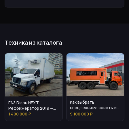
Техника из каталога
Как выбрать
ГАЗ Газон NEXT
спецтехнику: советы и
Рефрижератор 2019 —
сравнение моделей
обзор и состояние
1 400 000 ₽
9 100 000 ₽