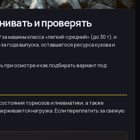
внивать и проверять
за машины класса «легкий-средний» (до 30 т), и
за года выпуска, оставшегося ресурса кузова и
ь при осмотре и как подбирать вариант под
 состояния тормозов и пневматики, а также
держивается нагрузка. Если переплатить за свежую