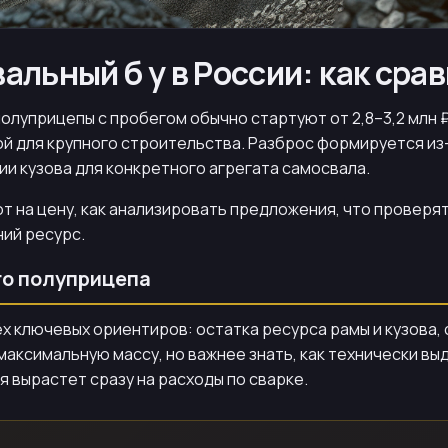
льный б у в России: как сра
луприцепы с пробегом обычно стартуют от 2,8–3,2 млн ₽ 
ой для крупного строительства. Разброс формируется из-
рии кузова для конкретного агрегата самосвала.
т на цену, как анализировать предложения, что проверят
ний ресурс.
го полуприцепа
ёх ключевых ориентиров: остатка ресурса рамы и кузова,
аксимальную массу, но важнее знать, как технически вы
я вырастет сразу на расходы по сварке.