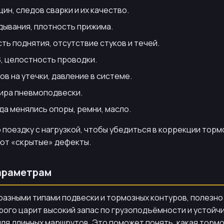
н, следов сварки и их качество.
дывания, плотность прижима.
ть поднятия, отсутствие стуков и течей.
, целостность проводки.
в на утечки, давление в системе.
ира пневмоподвески.
а менялись опоры, ремни, масло.
 поездку с нагрузкой, чтобы убедиться в коррекции торм
яют «скрытые» дефекты.
араметрам
 разными типами подвески и тормозных контуров, полезн
орого царит высокий запас по грузоподъёмности и устойчи
я длинных маршрутов. Это поможет понять, какая тормо