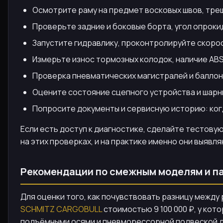
Осмотрите раму на предмет восковых швов, трещи
Проверьте задние и боковые борта, угол опроки
Запустите гидравлику, проконтролируйте скорос
Измерьте износ тормозных колодок, наличие ABS
Проверка пневматических магистралей и баллоно
Оцените состояние сцепного устройства и шарн
Попросите документы и сервисную историю: когд
Если есть доступ к диагностике, сделайте тестовую
на этих проверках, и на практике именно они выявл
Рекомендации по смежным моделям и п
Для оценки того, как почувствовать разницу между
SCHMITZ CARGOBULL
стоимостью 9 100 000 ₽, у кот
подъёмными осями и пневморессорной подвеской дл