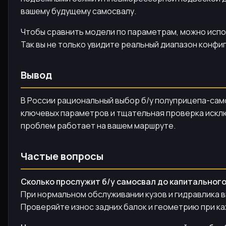
вашему будущему самосвалу.
Чтобы сравнить модели по параметрам, можно испол
Так вы не только увидите реальный диапазон конфиг
Вывод
В России рациональный выбор б/у полуприцепа-сам
ключевых параметров и тщательная проверка исклю
проблем работает на вашем маршруте.
Частые вопросы
Сколько прослужит б/у самосвал до капитальног
При нормальном обслуживании кузов и гидравлика в
Проверяйте износ задних балок и геометрию при к