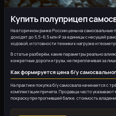
Купить полуприцеп самосва
На вторичном рынке России цены на самосвальные по
доходят до 5,5–6,5 млн ₽ за единицы с несущей рам
ходовой, и готовности техники к нагрузке и геомет
В статье разберём, какие параметры реально влияю
конкретные дороги и грузы, не переплачивая за лиш
Как формируется цена б/у самосвально
На практике покупка б/у самосвала начинается с тр
комплектации причепа. Продавцы часто указывают м
покраску при прогнившей балке, стоимость владени