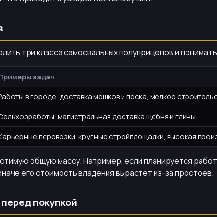
в
елить три класса самосвальных полуприцепов и понимать,
Примеры задач
Работы в городе, доставка мешков и песка, мелкое строительс
Сельхозработы, магистральная доставка щебня и глины.
Карьерные перевозки, крупные стройплощадки, высокая прои
пустимую общую массу. Например, если планируется работ
иначе его стоимость владения вырастет из-за простоев.
 перед покупкой