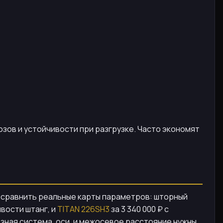
озов и устойчивости при разгрузке. Часто экономят
о сравнить реальные карты параметров: шторный
вости штанг, и
TITAN 226SH3
за 3 340 000 ₽ с
зная система, оси, и межосевое расстояние нужны