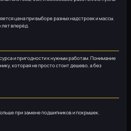
яется цена при выборе разных надстроек и массы.
 лет вперёд.
сурса и пригодности к нужным работам. Понимание
ку, которая не просто стоит дешево, а без
дольше при замене подшипников и покрышек.