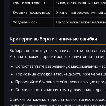
Рама и лонжероны
Определяют исключение сме
Кузов и гидроцилиндр
Жизненный ресурс нужной фо
Ходовая и оси
На просёлках важно наличие
Критерии выбора и типичные ошибки
Выбирая конкретную тягу, сначала стоит согласова
Уточните, какие дороги в зоне эксплуатации плани
Сопоставляйте разрешённую максимальную массу
Тормозные колодки и тех. жидкость. Уже через 2
Проверяйте боковые стойки, усиливающие профи
Оцените состояние системы управления гидравли
Ошибки при покупке: пересчитывают только возраст
гидрооборудование; не фиксируют геометрию осей,