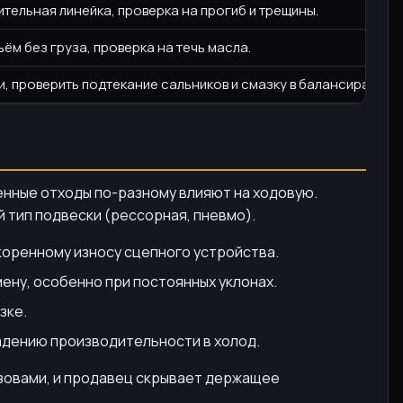
тельная линейка, проверка на прогиб и трещины.
ём без груза, проверка на течь масла.
и, проверить подтекание сальников и смазку в балансирах.
ленные отходы по-разному влияют на ходовую.
й тип подвески (рессорная, пневмо).
коренному износу сцепного устройства.
мену, особенно при постоянных уклонах.
зке.
падению производительности в холод.
узовами, и продавец скрывает держащее