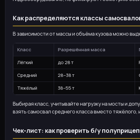
Как распределяются классы самосвало
В зависимости от массы и объёма кузова можно выд
Класс
Разрешённая масса
Лёгкий
до 28 т
Средний
28–38 т
Тяжёлый
38–55 т
Выбирая класс, учитывайте нагрузку на мосты и до
взять самосвал среднего класса вместо тяжёлого, 
Чек-лист: как проверить б/у полуприцеп