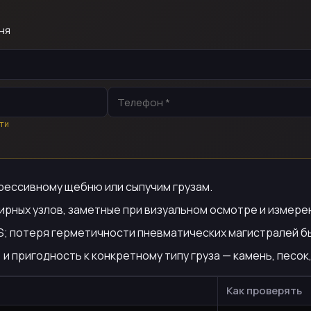
ня
ти
рессивному щебню или сыпучим грузам.
ирных узлов, заметные при визуальном осмотре и измере
; потеря герметичности пневматических магистралей бы
и пригодность к конкретному типу груза — камень, песок
Как проверять