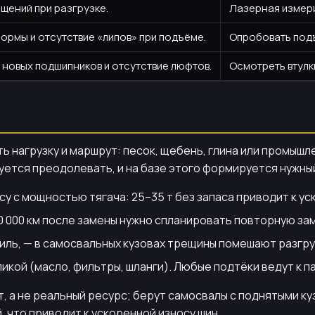
щений при разгрузке.
Лазерная измери
рмы и отсутствие «липов» при подъёме.
Опробовать подъ
 новых подшипников и отсутствие люфтов.
Осмотреть втулк
ть нагрузку и маршрут: песок, щебень, глина или промыш
руется преодолевать, и на базе этого формируется нужны
 с мощностью тягача: 25–35 т без запаса приводит к ус
0 000 км после замены нужно спланировать повторную за
ль, — в самосвальных кузовах трещины помешают разгру
кой (масло, фильтры, шланги). Любые подтёки ведут к 
, а не реальный ресурс; берут самосвалы с поднятыми к
 что приводит к ускоренной износу шин.