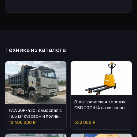
Техника из каталога
Электрическая тележка
CBD 20C-LI4 на литиевой
FAW J6P-420: самосвал с
батарее
18,6 м³ кузовом и полным
приводом
12 400 000 ₽
650 000 ₽