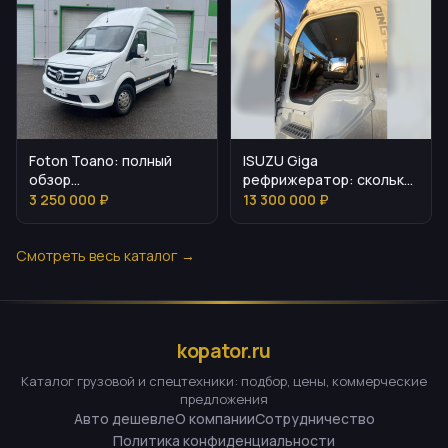
Foton Toano: полный
ISUZU Giga
обзор
рефрижератор: сколько
цельнометаллического
стоит и как подобрать
3 250 000 ₽
13 300 000 ₽
фургона
Смотреть весь каталог →
kopator.ru
Каталог грузовой и спецтехники: подбор, цены, коммерческие
предложения
Авто дешевле
О компании
Сотрудничество
Политика конфиденциальности