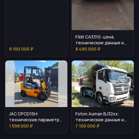
FAW CA3310: цена,
технические данные и
эксплуатационные
9 100 000 ₽
8 490 000 ₽
особенности
JAC CPCD15H:
Foton Auman BJ32xx:
технические параметры
технические данные и
и эксплуатационные
эксплуатация
1 598 000 ₽
7 100 000 ₽
особенности