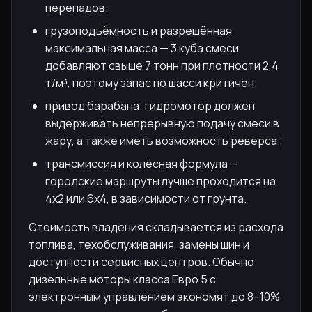
перепадов;
грузоподъёмность и разрешённая
максимальная масса — 3 куба смеси
добавляют свыше 7 тонн при плотности 2,4
т/м³, поэтому запас по шасси критичен;
привод барабана: гидромотор должен
выдерживать непрерывную подачу смеси в
жару, а также иметь возможность реверса;
трансмиссия и колёсная формула —
городские маршруты лучше проходится на
4x2 или 6x4, в зависимости от грунта.
Стоимость владения складывается из расхода
топлива, техобслуживания, замены шин и
доступности сервисных центров. Обычно
дизельные моторы класса Евро 5 с
электронным управлением экономят до 8–10%