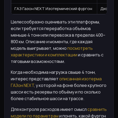
ГАЗ Газон NEXT Изотермический фургон
Дизель, 1
Целесообразно оценивать эти платформы,
если требуется переработка объёмов
меньше 4 тонн или перевозка в пределах 400–
800 км. Описание и моменты, где каждая
модель выигрывает, можно
посмотреть
характеристики и комплектации
и сравнить с
тяговыми возможностями.
Когда необходима нагрузка свыше 4 тонн,
интерес представляет
описанная изотерма
ГАЗон NEXT
, у которой на фоне более крупного
шасси есть резервы по объёму и по сколько
более стабильное шасси на трассе.
Для контроля расходов имеет смысл
сравнить
модели по параметрам
и понять, какой фургон