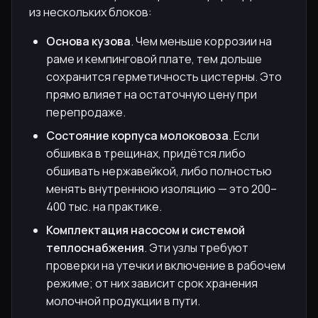
из нескольких блоков:
Основа кузова
. Чем меньше коррозии на
раме и кемпинговой плате, тем дольше
сохранится герметичность цистерны. Это
прямо влияет на остаточную цену при
перепродаже.
Состояние корпуса молоковоза
. Если
обшивка в трещинах, придётся либо
обшивать нержавейкой, либо полностью
менять внутреннюю изоляцию — это 200–
400 тыс. на практике.
Комплектация насосом и системой
теплоснабжения
. Эти узлы требуют
проверки на утечки и включение в рабочем
режиме; от них зависит срок хранения
молочной продукции в пути.