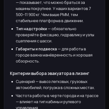
— показывает, что можно браться за
машины покрупнее. У наших вариантов 7
500–11 900 кг. Чем выше РММ, тем
стабильнее платформа в движении.
Тип надстройки
— обязательно
проверяйте фиксацию, гидравлику и узлы
сцепления с шасси.
Габариты и подвеска
— для работы в
городе важна манёвренность и хорошая
обзорность.
Критерии выбора эвакуатора в лизинг
Сценарий — вывоз легковых, грузовых
автомобилей, погрузка в сложных местах.
Частота работы в черте города и на трассе
— влияет на тип кабины и рулевого
управления.