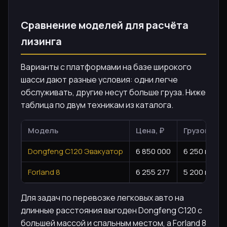
Сравнение моделей для расчёта
лизинга
Варианты с платформами на базе широкого
шасси дают разные условия: одни легче
обслуживать, другие несут больше груза. Ниже
таблица по двум техникам из каталога.
Модель
Цена, ₽
Грузоподъ
Dongfeng C120 Эвакуатор
6 850 000
6 250 кг
Forland 8
6 255 277
5 200 кг
Для задач по перевозке легковых авто на
длинные расстояния выгоден Dongfeng C120 с
большей массой и спальным местом, а Forland 8