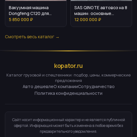
Вакуумная машина
SAS QINGTE автовоз на 8
Dongfeng C120 для
машин: основные
коммунальных и
параметры и
5 850 000 ₽
12 000 000 ₽
промышленных задач
комплектация
Смотреть весь каталог →
kopator.ru
Каталог грузовой и спецтехники: подбор, цены, коммерческие
предложения
Авто дешевле
О компании
Сотрудничество
Политика конфиденциальности
Сайт носит информационный характер и не является публичной
офертой. Информация может быть изменена в любое время без
предварительного уведомления.