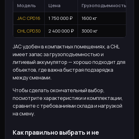
Модель
Цена
Грузоподъемность
Т
JAC CPD16
1 750 000 ₽
1600 кг
Эл
CHL CPD30
2 400 000 ₽
3000 кг
Л
JAC удобен в компактных помещениях, а CHL
имеет запас за грузоподъемностью и
литиевый аккумулятор — хорошо подходит для
объектов, где важна быстрая подзарядка
между сменами.
Чтобы сделать окончательный выбор,
посмотрите характеристики и комплектации,
сравните с требованиями склада и нагрузкой
на смену.
Как правильно выбрать и не