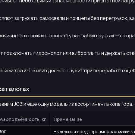
печивает необходимый запас мощности при штатной нагр
воляют загружать самосвалы и прицепы без перегрузок, в
ойчивость и снижают просадку на слабых грунтах — на пр
 подключать гидромолот или виброплиты и держать стаб
ением дна и боковин дольше служит при переработке щеб
каталогах
авним JCB и ещё одну модель из ассортимента копатора.
рузоподъёмность, кг
Примечание
300
Надёжная среднеразмерная машина 