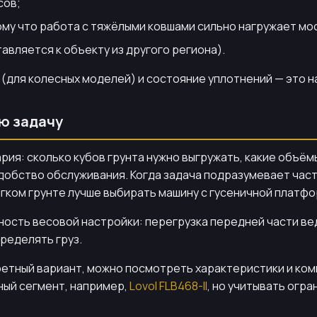
сов;
ому что работа с тяжёлыми ковшами сильно нагружает мо
авляется к объекту из другого региона).
(для колесных моделей) и состояние уплотнений — это на
ую задачу
ия: сколько кубов грунта нужно выгружать, какие объём
 удобство обслуживания. Когда задача подразумевает ча
гком грунте лучше выбирать машину с гусеничной платфо
ость весовой настройки: перегрузка передней части вед
ределять груз.
ретный вариант, можно посмотреть характеристики и ком
ный сегмент, например,
Lovol FLB468-II
, но учитывать огра