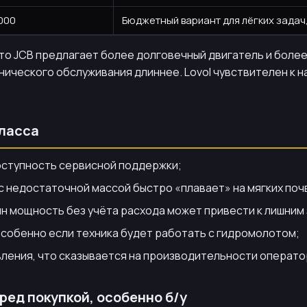
000
Бюджетный вариант для лёгких задач
что JCB предлагает более долговечный двигатель и боле
нического обслуживания длиннее. Lovol чувствителен к н
класса
доступность сервисной поддержки;
 с недостаточной массой быстро «плавает» на мягких поч
ин мощность без учёта расхода может привести к лишним
особенно если техника будет работать с гидромолотом;
вления, что сказывается на производительности операто
ред покупкой, особенно б/у