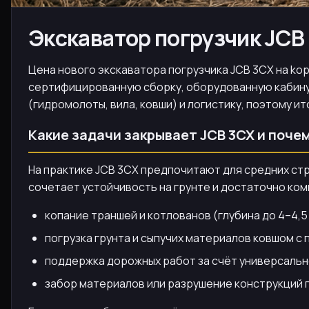
Экскаватор погрузчик JCB
Цена нового экскаватора погрузчика JCB 3CX на kopa
сертифицированную сборку, оборудованную кабину
(гидромолоты, вила, ковши) и логистику, поэтому и
Какие задачи закрывает JCB 3CX и поче
На практике JCB 3CX предпочитают для средних стр
сочетает устойчивость на грунте и достаточно ком
копание траншей и котлованов (глубина до 4–4,5 
погрузка грунта и сыпучих материалов ковшом с
поддержка дорожных работ за счёт универсальн
забор материалов или разрушение конструкций 