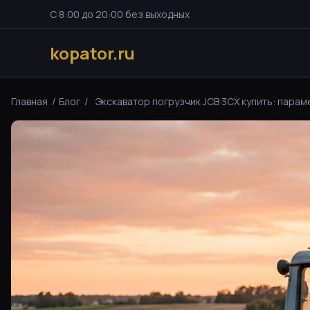
С 8:00 до 20:00 без выходных
kopator.ru
Главная
/
Блог
/
Экскаватор погрузчик JCB 3CX купить: параме