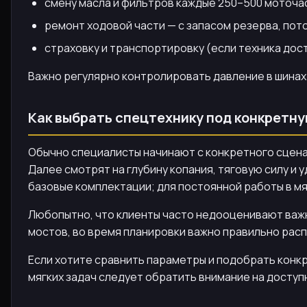
смену масла и фильтров каждые 250–500 моточа
ремонт ходовой части — с запасом резерва, пот
страховку и транспортировку (если техника дост
Важно регулярно контролировать давление в шинах 
Как выбрать спецтехнику под конкретн
Обычно специалисты начинают с конкретного сценар
Далее смотрят на глубину копания, тяговую силу и
базовые комплектации; для постоянной работы в мя
Любопытно, что клиенты часто недооценивают важн
мостов, во время планировки важно правильно расп
Если хотите сравнить параметры и подобрать конк
мягких задач следует обратить внимание на доступ