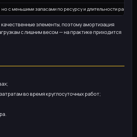
, но с меньшими запасами по ресурсу и длительности работы.
е качественные элементы, поэтому амортизация
агрузкам с лишним весом — на практике приходится
вах;
 затратам во время круглосуточных работ;
ра.