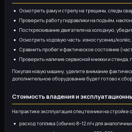
Осмотреть раму и стрелу на трещины, следы сва
Проверить работу гидравлики на подъём, наклон 
Посткряскивание двигателя на холодную, убедит
Осмотреть ходовую часть: износ гусениц/колёс,
Сравнить пробег и фактическое состояние (част
Проверить наличие сервисной книжки и стенда, 
Покупая новую машину, уделите внимание фактическ
дополнительное оборудование будет готово к сборк
Стоимость владения и эксплуатационн
На практике эксплуатация спецтехники на стройке с
расход топлива (обычно 8–12 л/ч для аналогичны