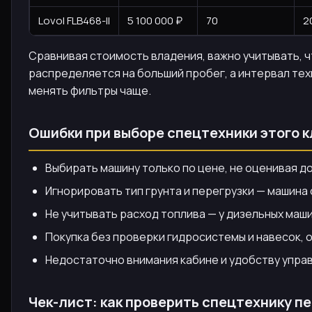
Lovol FLB468-II
5 100 000 ₽
70
2
Сравнивая стоимость владения, важно учитывать, 
распределяется на больший пробег, а интервал тех
менять фильтры чаще.
Ошибки при выборе спецтехники этого 
Выбирать машину только по цене, не оценивая 
Игнорировать тип грунта и перегрузки — машина
Не учитывать расход топлива — у дизельных маш
Покупка без проверки гидросистемы и навесок, 
Недостаточно внимания кабине и удобству упра
Чек-лист: как проверить спецтехнику пе