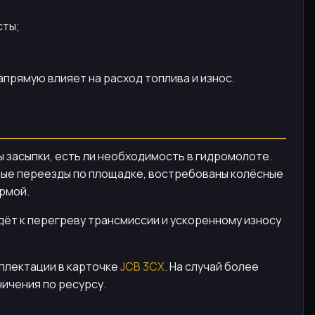
сты;
прямую влияет на расход топлива и износ.
ы засыпки, есть ли необходимость в гидромолоте.
стые переезды по площадке, востребованы колёсные
рмой.
ёт к перегреву трансмиссии и ускоренному износу
плектации в карточке
JCB 3CX
. На случай более
ничения по ресурсу.