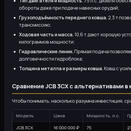
Тип двигателя и мощность.
75 л.с. дизеля обес
обороты даже при подаче навесных орудий;
Грузоподъёмность переднего ковша.
2,3 т поз
трансмиссию;
Ходовая часть и масса.
10,6 т дают хорошую уст
килограммов мощности;
Гидравлические линии.
Прямая подача позволяет
долговечности гидроблока;
Толщина металла и размеры ковша.
Ковш с усил
Сравнение JCB 3CX с альтернативами в 
Чтобы понимать, насколько разумна инвестиция, ср
Модель
Цена
Мощность, л.с.
Г
JCB 3CX
16 000 000 ₽
75
2