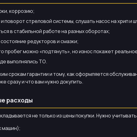
рки, коррозию;
и поворот стреловой системы, слушать насос на хрип и ш
ься в стабильной работе на разных оборотах;
 состояние редукторов и смазки;
о пробег можно «подтянуть», но износ покажет реально
где выполнялись ТО.
им срокам гарантии и тому, как оформляется обслуживан
е сразу и что вам нужно докупить.
ые расходы
кладывается не только из цены покупки. Нужно учитывать
х машин);