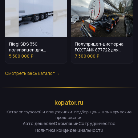
Fliegl SDS 350
Полуприцеп-цистерна
полуприцеп для
FOXTANK 877722 для
перевозки
перевозки жидких грузов
5 500 000 ₽
7 300 000 ₽
скоропортящихся грузов
Смотреть весь каталог →
kopator.ru
Каталог грузовой и спецтехники: подбор, цены, коммерческие
предложения
Авто дешевле
О компании
Сотрудничество
Политика конфиденциальности