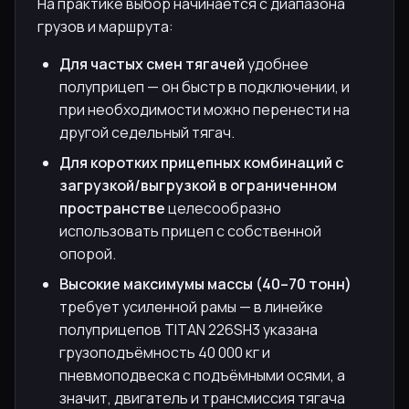
На практике выбор начинается с диапазона
грузов и маршрута:
Для частых смен тягачей
удобнее
полуприцеп — он быстр в подключении, и
при необходимости можно перенести на
другой седельный тягач.
Для коротких прицепных комбинаций с
загрузкой/выгрузкой в ограниченном
пространстве
целесообразно
использовать прицеп с собственной
опорой.
Высокие максимумы массы (40–70 тонн)
требует усиленной рамы — в линейке
полуприцепов TITAN 226SH3 указана
грузоподъёмность 40 000 кг и
пневмоподвеска с подъёмными осями, а
значит, двигатель и трансмиссия тягача