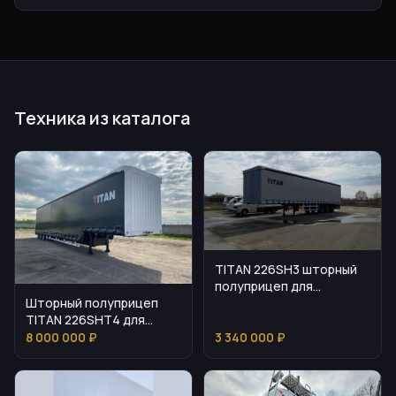
Техника из каталога
TITAN 226SH3 шторный
полуприцеп для
Шторный полуприцеп
перевозки паллет и
TITAN 226SHT4 для
генеральных грузов
грузовых перевозок
8 000 000 ₽
3 340 000 ₽