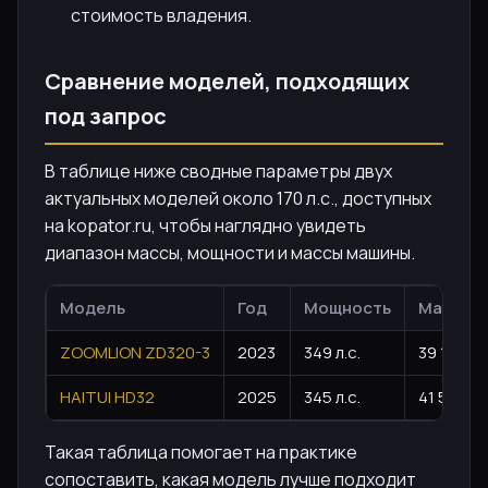
стоимость владения.
Сравнение моделей, подходящих
под запрос
В таблице ниже сводные параметры двух
актуальных моделей около 170 л.с., доступных
на kopator.ru, чтобы наглядно увидеть
диапазон массы, мощности и массы машины.
Модель
Год
Мощность
Масса
ZOOMLION ZD320-3
2023
349 л.с.
39 150 кг
HAITUI HD32
2025
345 л.с.
41 500 кг
Такая таблица помогает на практике
сопоставить, какая модель лучше подходит