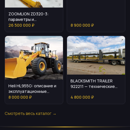
ZOOMLION ZD320-3:
параметры и
эксплуатационные
26 500 000 ₽
8 900 000 ₽
особенности
BLACKSMITH TRAILER
Heli HL955G: описание и
922211 — технические
эксплуатационные
детали и
нюансы
8 000 000 ₽
4 800 000 ₽
эксплуатационные
нюансы
Смотреть весь каталог →